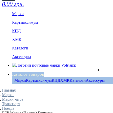
0.00 грн.
Марки
Картмаксимум
КПД
ХМК
Каталоги
Аксессуры
Каталог товаров
Марки
Картмаксимум
КПД
ХМК
Каталоги
Аксессуры
Главная
Марки
Марки мира
Транспорт
Поезда
ГДР Марка (Поезда) Гашеная