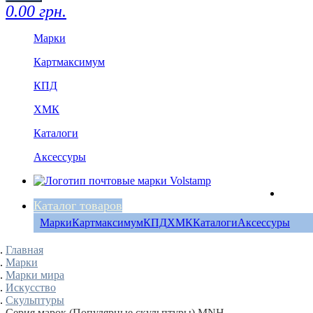
0.00 грн.
Марки
Картмаксимум
КПД
ХМК
Каталоги
Аксессуры
Каталог товаров
Марки
Картмаксимум
КПД
ХМК
Каталоги
Аксессуры
Главная
Марки
Марки мира
Искусство
Скульптуры
Серия марок (Популярные скульптуры) MNH