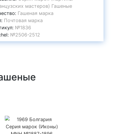
анцузских мастеров) Гашеные
чество:
Гашеная марка
п:
Почтовая марка
тикул:
№1836
chel:
№2506-2512
Гашеные