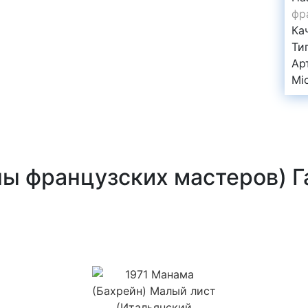
фр
Ка
Ти
Ар
Mi
ны французских мастеров) 