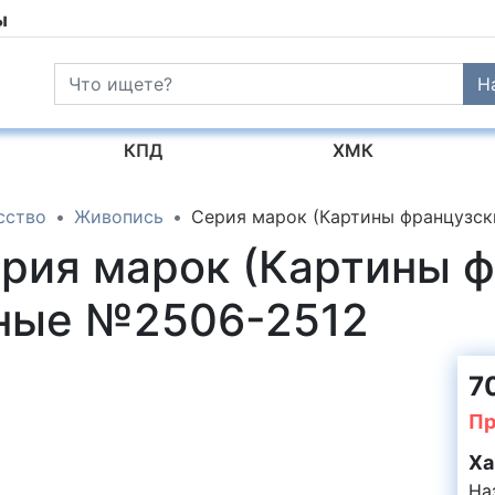
ы
Н
КПД
ХМК
сство
Живопись
Серия марок (Картины французск
ерия марок (Картины 
еные №2506-2512
70
Пр
Ха
На