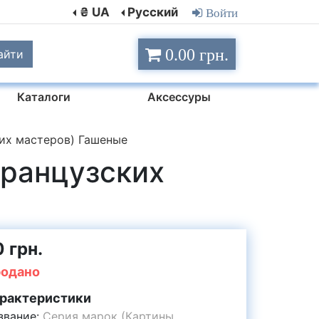
₴ UA
Русский
Войти
0.00 грн.
айти
Каталоги
Аксессуры
их мастеров) Гашеные
французских
 грн.
одано
рактеристики
звание:
Серия марок (Картины