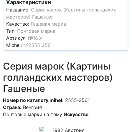
Характеристики
Название:
Серия марок (Картины голландских
мастеров) Гашеные
Качество:
Гашеная марка
Тип:
Почтовая марка
Артикул:
№1834
Michel:
№2555-2561
Серия марок (Картины
голландских мастеров)
Гашеные
Номер по каталогу mihel:
2555-2561
Страна:
Венгрия
Почтовые марки на тему
Искусство