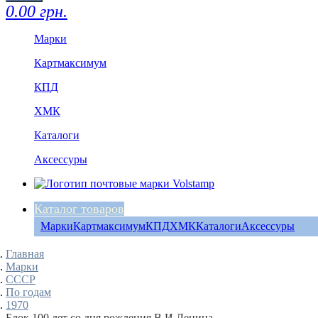
0.00 грн.
Марки
Картмаксимум
КПД
ХМК
Каталоги
Аксессуры
Каталог товаров
Марки
Картмаксимум
КПД
ХМК
Каталоги
Аксессуры
Главная
Марки
СССР
По годам
1970
Блок 100 лет со дня рождения В.И.Ленина