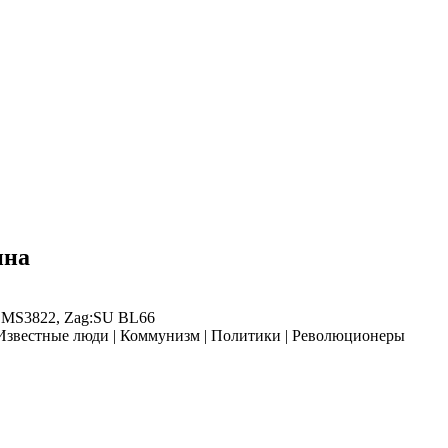
ина
U MS3822, Zag:SU BL66
 Известные люди | Коммунизм | Политики | Революционеры