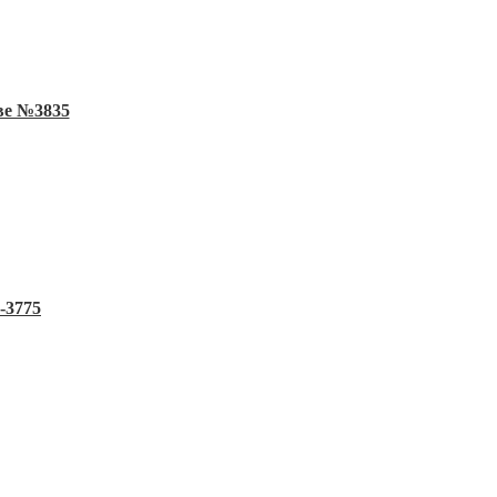
ве №3835
-3775