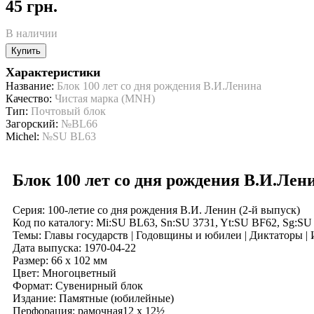
45 грн.
В наличии
Купить
Характеристики
Название:
Блок 100 лет со дня рождения В.И.Ленина
Качество:
Чистая марка (MNH)
Тип:
Почтовый блок
Загорский:
№BL66
Michel:
№SU BL63
Блок 100 лет со дня рождения В.И.Лен
Серия: 100-летие со дня рождения В.И. Ленин (2-й выпуск)
Код по каталогy: Mi:SU BL63, Sn:SU 3731, Yt:SU BF62, Sg:S
Темы: Главы государств | Годовщины и юбилеи | Диктаторы |
Дата выпуска: 1970-04-22
Размер: 66 x 102 мм
Цвет: Многоцветный
Формат: Сувенирный блок
Издание: Памятные (юбилейные)
Перфорация: рамочная12 x 12½