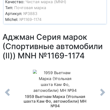
Качество:
Чистая марка (MNH)
Тип:
Почтовая марка
Артикул:
№3883
Michel:
№1169-1174
Аджман Серия марок
(Спортивные автомобили
(II)) MNH №1169-1174
Серия
1959 Вьетнам Марка (Угольная
1984
O -
шахта Кам Фо, автомобили) MH
предо
7-44
№94