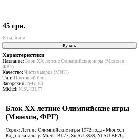
45 грн.
В наличии
Купить
Характеристики
Название:
Блок ХХ летние Олимпийские игры (Мюнхен,
ФРГ)
Качество:
Чистая марка (MNH)
Тип:
Почтовый блок
Загорский:
№BL80
Michel:
№SU BL77
Блок ХХ летние Олимпийские игры
(Мюнхен, ФРГ)
Серия: Летние Олимпийские игры 1972 года - Мюнхен
Код по каталогy: Mi:SU BL77, Sn:SU 3989, Yt:SU BF76,