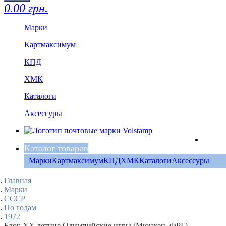
0.00 грн.
Марки
Картмаксимум
КПД
ХМК
Каталоги
Аксессуры
Каталог товаров
Марки
Картмаксимум
КПД
ХМК
Каталоги
Аксессуры
Главная
Марки
СССР
По годам
1972
Блок ХХ летние Олимпийские игры (Мюнхен, ФРГ)