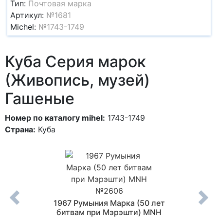
Тип:
Почтовая марка
Артикул:
№1681
Michel:
№1743-1749
Куба Серия марок
(Живопись, музей)
Гашеные
Номер по каталогу mihel:
1743-1749
Страна:
Куба
Блок
1967 Румыния Марка (50 лет
1969
№2502
битвам при Мэрэшти) MNH
(Кар