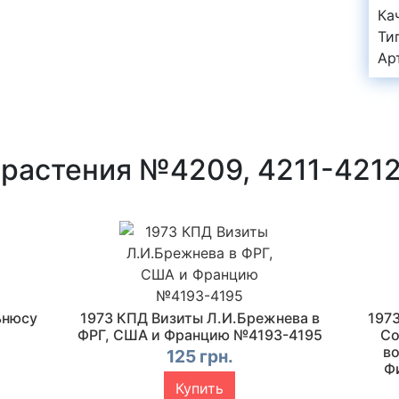
Ка
Ти
Ар
растения №4209, 4211-421
ьнюсу
1973 КПД Визиты Л.И.Брежнева в
197
ФРГ, США и Францию №4193-4195
Со
во
125 грн.
Ф
Купить