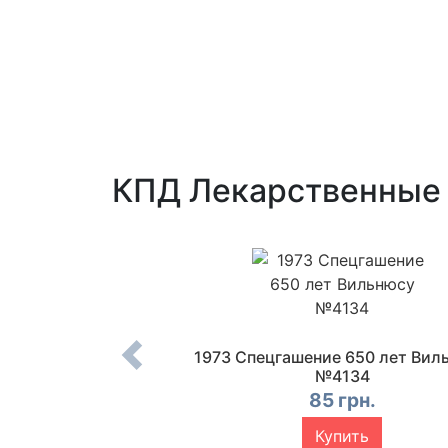
КПД Лекарственные 
ние 100 Празднику
1973 Спецгашение 650 лет Вил
Латвии №4177
№4134
 грн.
85 грн.
упить
Купить