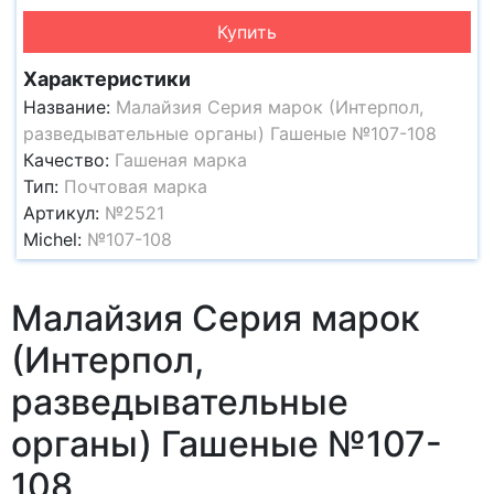
Купить
Характеристики
Название:
Малайзия Серия марок (Интерпол,
разведывательные органы) Гашеные №107-108
Качество:
Гашеная марка
Тип:
Почтовая марка
Артикул:
№2521
Michel:
№107-108
Малайзия Серия марок
(Интерпол,
разведывательные
органы) Гашеные №107-
108