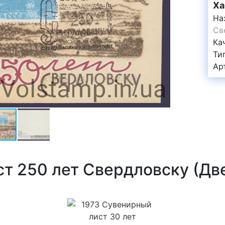
Ха
На
Св
Ка
Ти
Ар
т 250 лет Свердловску (Дв