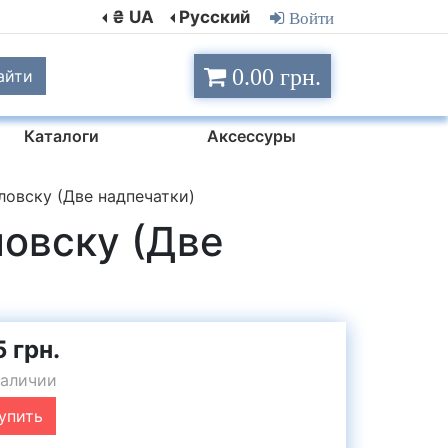
₴ UA
Русский
Войти
0.00 грн.
айти
Каталоги
Аксессуры
ловску (Две надпечатки)
ловску (Две
 грн.
наличии
упить