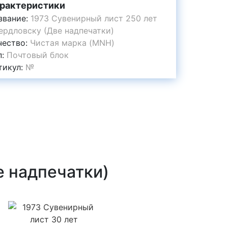
рактеристики
звание:
1973 Сувенирный лист 250 лет
ердловску (Две надпечатки)
чество:
Чистая марка (MNH)
п:
Почтовый блок
тикул:
№
е надпечатки)