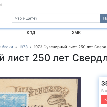
ы
Н
КПД
ХМК
 блоки
1973
1973 Сувенирный лист 250 лет Сверд
й лист 250 лет Сверд
35
В 
К