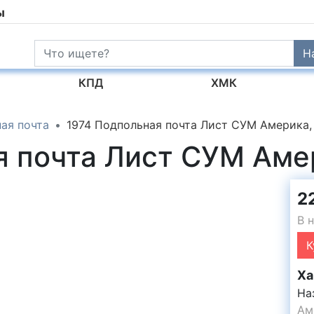
ы
Н
КПД
ХМК
ая почта
1974 Подпольная почта Лист СУМ Америка,
я почта Лист СУМ Аме
2
В 
К
Ха
На
Ам