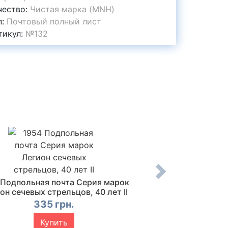
чество:
Чистая марка (MNH)
п:
Почтовый полный лист
тикул:
№132
 Подпольная почта Серия марок
1968 Подпольная п
он сечевых стрельцов, 40 лет II
край Неделя пл
335 грн.
580 г
Купить
Купи