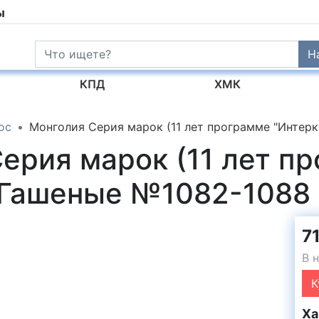
ы
Н
КПД
ХМК
ос
Монголия Серия марок (11 лет программе "Интер
ерия марок (11 лет п
 Гашеные №1082-1088
71
В 
К
Ха