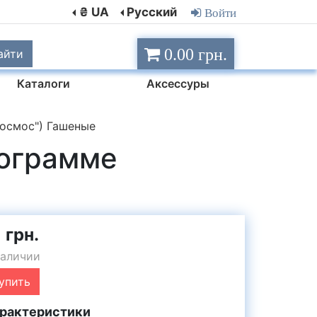
₴ UA
Русский
Войти
0.00 грн.
айти
Каталоги
Аксессуры
космос") Гашеные
рограмме
 грн.
наличии
упить
рактеристики