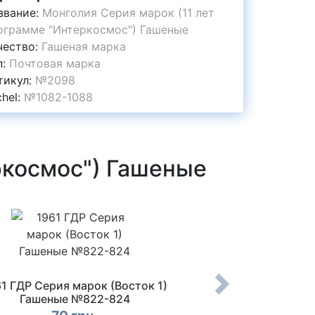
звание:
Монголия Серия марок (11 лет
ограмме "Интеркосмос") Гашеные
чество:
Гашеная марка
п:
Почтовая марка
тикул:
№2098
chel:
№1082-1088
ркосмос") Гашеные
1 ГДР Серия марок (Восток 1)
2010 Джибути: Не
Гашеные №822-824
Блок (Космичес
известные астро