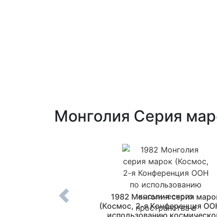
Монголия Серия маро
я Марка (Саммит
1982 Монголия серия маро
юза электросвязи,
(Космос, 2-я Конференция ОО
Гашеная №1497
использованию космическо