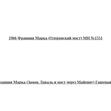
1966 Франция Марка (Олеронский мост) MH №1551
ранция Марка (Замок Лаваль и мост через Майенну) Гашена