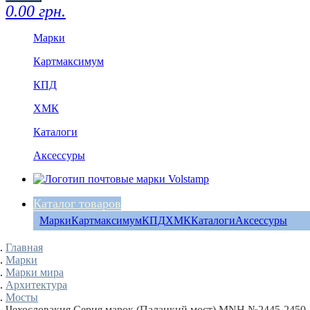
0.00 грн.
Марки
Картмаксимум
КПД
ХМК
Каталоги
Аксессуры
Каталог товаров
Марки
Картмаксимум
КПД
ХМК
Каталоги
Аксессуры
Главная
Марки
Марки мира
Архитектура
Мосты
Чехословакия Серия марок (Палацкий мост) MNH №2445-2450