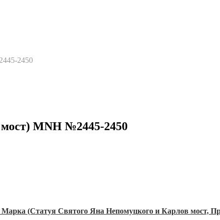
2445-2450
 мост) MNH №2445-2450
 Марка (Статуя Святого Яна Непомуцкого и Карлов мост, П