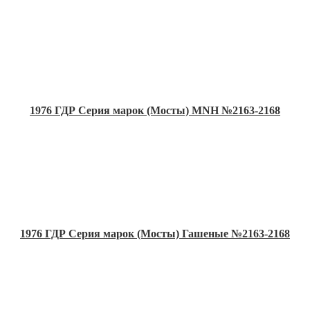
1976 ГДР Серия марок (Мосты) MNH №2163-2168
1976 ГДР Серия марок (Мосты) Гашеные №2163-2168