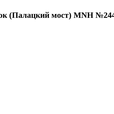
рок (Палацкий мост) MNH №244