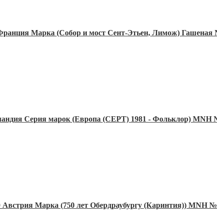
Франция Марка (Собор и мост Сент-Этьен, Лимож) Гашеная
ландия Серия марок (Европа (CEPT) 1981 - Фольклор) MNH 
0 Австрия Марка (750 лет Обердраубургу (Каринтия)) MNH №