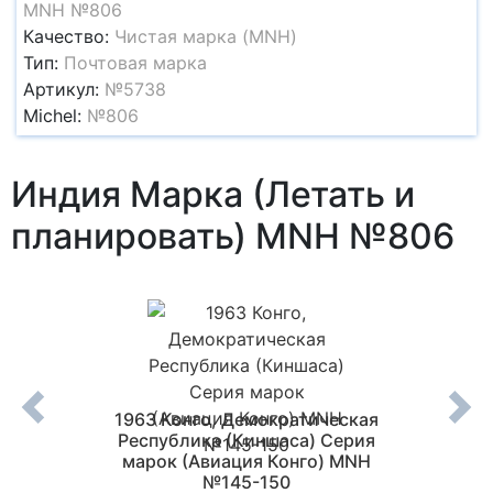
MNH №806
Качество:
Чистая марка (MNH)
Тип:
Почтовая марка
Артикул:
№5738
Michel:
№806
Индия Марка (Летать и
планировать) MNH №806
мирная
1963 Конго, Демократическая
197
арок
Республика (Киншаса) Серия
(Авиа
к 28
марок (Авиация Конго) MNH
№145-150