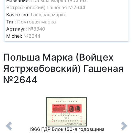
Название:
Польша Марка (Войцех
Ястржебовский) Гашеная №2644
Качество:
Гашеная марка
Тип:
Почтовая марка
Артикул:
№3340
Michel:
№2644
Польша Марка (Войцех
Ястржебовский) Гашеная
№2644
20 лет
1966 ГДР Блок (50-я годовщина
1959 Г