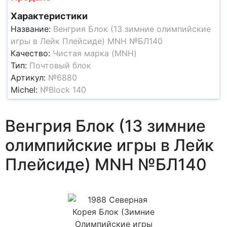
Характеристики
Название:
Венгрия Блок (13 зимние олимпийские
игры в Лейк Плейсиде) MNH №БЛ140
Качество:
Чистая марка (MNH)
Тип:
Почтовый блок
Артикул:
№6880
Michel:
№Block 140
Венгрия Блок (13 зимние
олимпийские игры в Лейк
Плейсиде) MNH №БЛ140