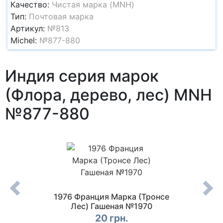
Качество:
Чистая марка (MNH)
Тип:
Почтовая марка
Артикул:
№813
Michel:
№877-880
Индия серия марок
(Флора, дерево, лес) MNH
№877-880
я серия
1976 Франция Марка (Тронсе
1976 
ра II)
Лес) Гашеная №1970
орхид
0
20 грн.