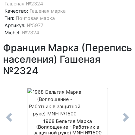
Гашеная №2324
Качество:
Гашеная марка
Тип:
Почтовая марка
Артикул:
№5977
Michel:
№2324
Франция Марка (Перепись
населения) Гашеная
№2324
6-я
1968 Бельгия Марка
1977 Б
совета
(Воплощение - Работник в
(Межд
шеная
защитной руке) MNH №1500
писа