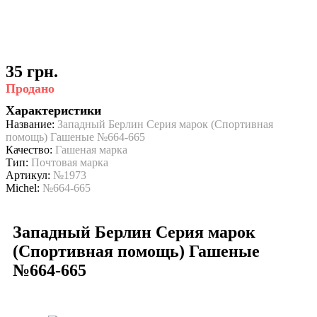
35 грн.
Продано
Характеристики
Название:
Западный Берлин Серия марок (Спортивная
помощь) Гашеные №664-665
Качество:
Гашеная марка
Тип:
Почтовая марка
Артикул:
№1973
Michel:
№664-665
Западный Берлин Серия марок
(Спортивная помощь) Гашеные
№664-665