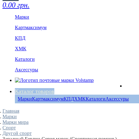
0.00 грн.
Марки
Картмаксимум
КПД
ХМК
Каталоги
Аксессуры
Каталог товаров
Марки
Картмаксимум
КПД
ХМК
Каталоги
Аксессуры
Главная
Марки
Марки мира
Спорт
Другой спорт
Западный Берлин Серия марок (Спортивная помощь)