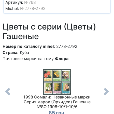
Артикул:
№768
Michel:
№2778-2792
Цветы с серии (Цветы)
Гашеные
Номер по каталогу mihel:
2778-2792
Страна:
Куба
Почтовые марки на тему
Флора
арок
1998 Сомали: Незаконные марки
199
 MNH
Серия марок (Орхидеи) Гашеные
(Лека
8
№SO 1998-10/1-10/6
85 грн.