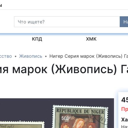
ы
Н
КПД
ХМК
сство
Живопись
Нигер Серия марок (Живопись) Г
ия марок (Живопись)
45
Пр
Ха
На