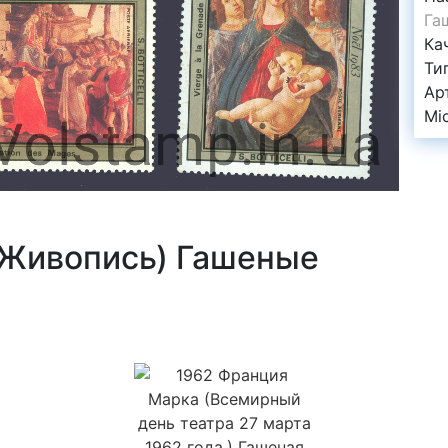
Га
Ка
Ти
Ар
Mi
(Живопись) Гашеные