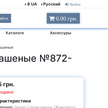
₴ UA
Русский
Войти
0.00 грн.
айти
Каталоги
Аксессуры
ашеные
 Гашеные №872-
 грн.
одано
рактеристики
звание:
Нигер Серия марок (Живопись)