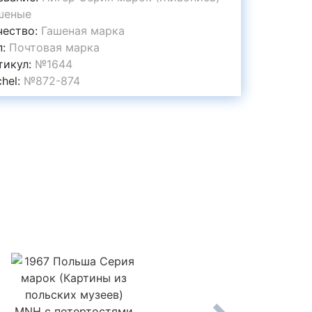
шеные
чество:
Гашеная марка
п:
Почтовая марка
тикул:
№1644
chel:
№872-874