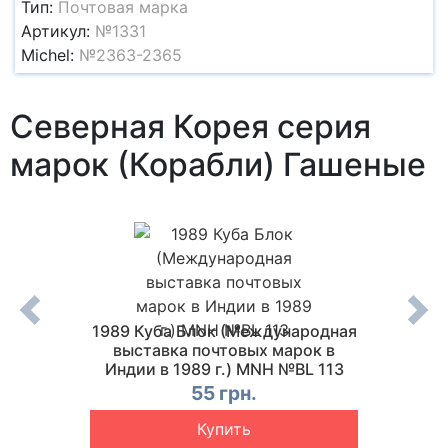
Тип:
Почтовая марка
Артикул:
№1331
Michel:
№2363-2365
Северная Корея серия
марок (Корабли) Гашеные
а
1989 Куба Блок (Международная
1973 
рижа
выставка почтовых марок в
дня с
ая №924
Индии в 1989 г.) MNH №BL 113
л
55 грн.
Купить