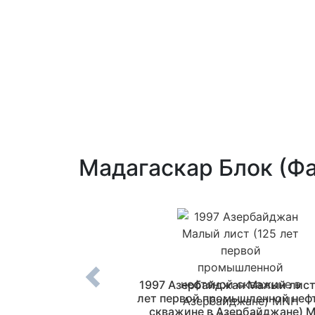
Мадагаскар Блок (Ф
андия Марка (Пан-
1997 Азербайджан Малый лист
кий скаутский
лет первой промышленной неф
ленд, птица) MNH
скважине в Азербайджане) 