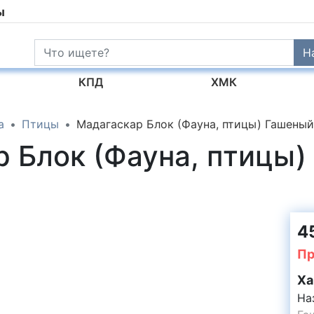
ы
Н
КПД
ХМК
а
Птицы
Мадагаскар Блок (Фауна, птицы) Гашены
р Блок (Фауна, птицы
45
Пр
Ха
На