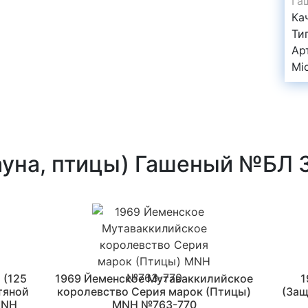
Га
Ка
Ти
Ар
Mi
ауна, птицы) Гашеный №БЛ 
 (125
1969 Йеменское Мутаваккилийское
1
тяной
королевство Серия марок (Птицы)
(Защ
MNH
MNH №763-770