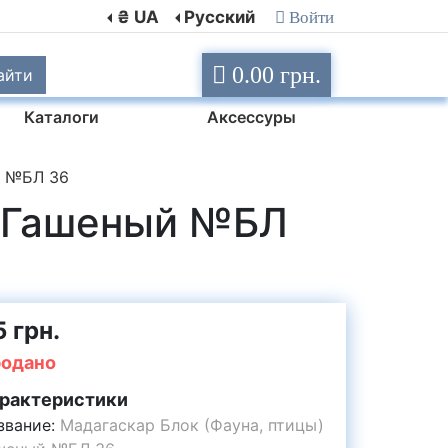
₴ UA
Русский
Войти
0.00 грн.
айти
Каталоги
Аксессуры
й №БЛ 36
) Гашеный №БЛ
 грн.
одано
рактеристики
звание:
Мадагаскар Блок (Фауна, птицы)