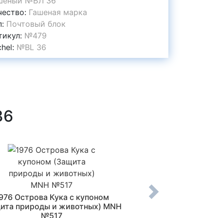
шеный №БЛ 36
чество:
Гашеная марка
п:
Почтовый блок
тикул:
№479
chel:
№BL 36
36
976 Острова Кука с купоном
1950 Польша Сери
ита природы и животных) MNH
голуби) MNH
№517