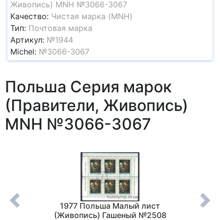
Живопись) MNH №3066-3067
Качество:
Чистая марка (MNH)
Тип:
Почтовая марка
Артикул:
№1944
Michel:
№3066-3067
Польша Серия марок
(Правители, Живопись)
MNH №3066-3067
ны из
1977 Польша Малый лист
1969 
авана)
(Живопись) Гашеный №2508
Кирил