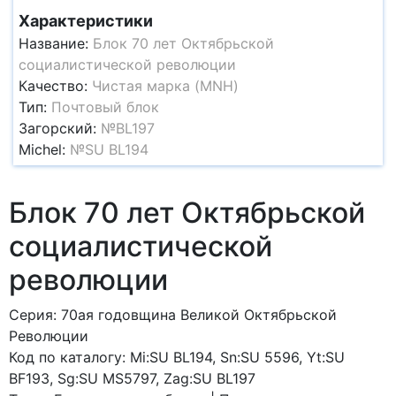
Характеристики
Название:
Блок 70 лет Октябрьской
социалистической революции
Качество:
Чистая марка (MNH)
Тип:
Почтовый блок
Загорский:
№BL197
Michel:
№SU BL194
Блок 70 лет Октябрьской
социалистической
революции
Серия: 70ая годовщина Великой Октябрьской
Революции
Код по каталогy: Mi:SU BL194, Sn:SU 5596, Yt:SU
BF193, Sg:SU MS5797, Zag:SU BL197