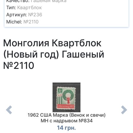
Качество:
Гашеная марка
Тип:
Квартблок
Артикул:
№236
Michel:
№2110
Монголия Квартблок
(Новый год) Гашеный
№2110
(XII
1962 США Марка (Венок и свечи)
2000
ль
MH с надрывом №834
тыс
Москва)
14 грн.