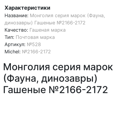
Характеристики
Название:
Монголия серия марок (Фауна,
динозавры) Гашеные №2166-2172
Качество:
Гашеная марка
Тип:
Почтовая марка
Артикул:
№528
Michel:
№2166-2172
Монголия серия марок
(Фауна, динозавры)
Гашеные №2166-2172