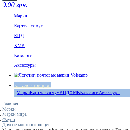
0.00 грн.
Марки
Картмаксимум
КПД
ХМК
Каталоги
Аксессуры
Каталог товаров
Марки
Картмаксимум
КПД
ХМК
Каталоги
Аксессуры
Главная
Марки
Марки мира
Фауна
Другие млекопитающие
Монголия серия марок (Фауна, млекопитающие, газели) Гашен