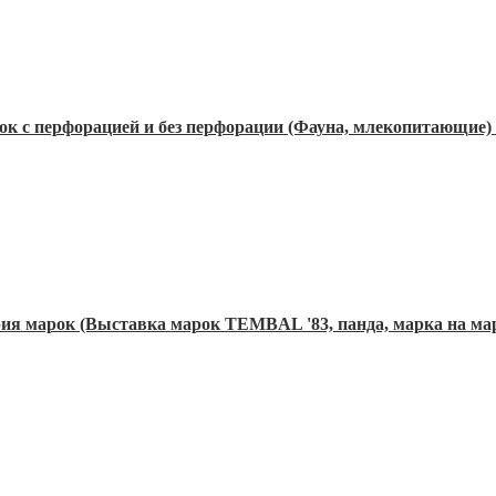
рок с перфорацией и без перфорации (Фауна, млекопитающие
рия марок (Выставка марок TEMBAL '83, панда, марка на ма