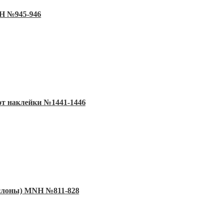
NH №945-946
от наклейки №1441-1446
 слоны) MNH №811-828