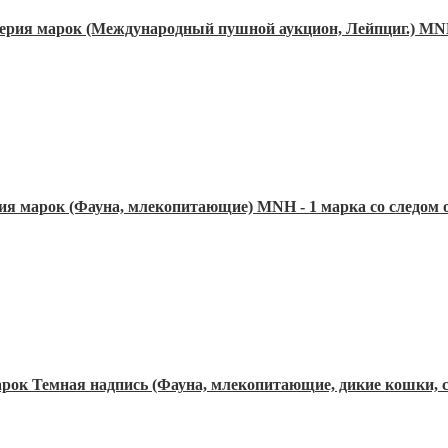
ерия марок (Международный пушной аукцион, Лейпциг.) M
ия марок (Фауна, млекопитающие) MNH - 1 марка со следом 
арок Темная надпись (Фауна, млекопитающие, дикие кошки,