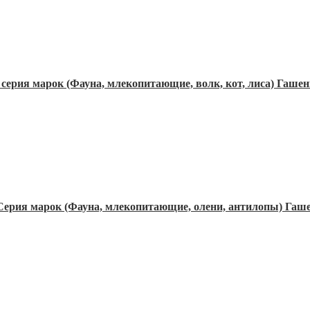
 серия марок (Фауна, млекопитающие, волк, кот, лиса) Гаше
Серия марок (Фауна, млекопитающие, олени, антилопы) Гаш