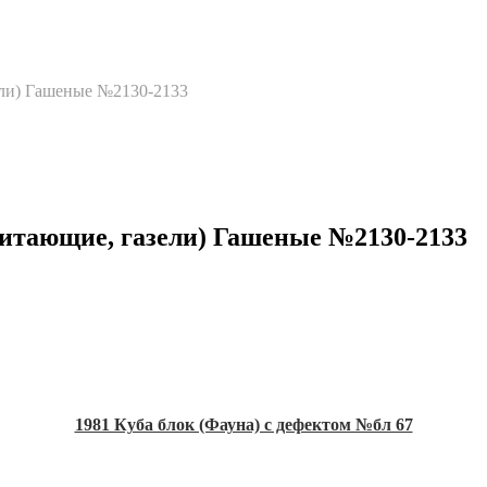
ели) Гашеные №2130-2133
итающие, газели) Гашеные №2130-2133
1981 Куба блок (Фауна) с дефектом №бл 67