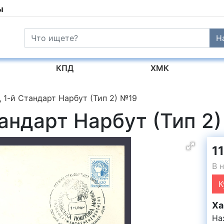
ы
Н
КПД
ХМК
 1-й Стандарт Нарбут (Тип 2) №19
андарт Нарбут (Тип 2
11
В 
К
Ха
На