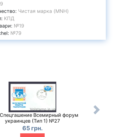
9
чество:
Чистая марка (MNH)
п:
КПД
вари:
№19
chel:
№79
 Спецгашение Всемирный форум
1992 Конверт Н
украинцев (Тип 1) №27
Украины (Гашен
65 грн.
155 г