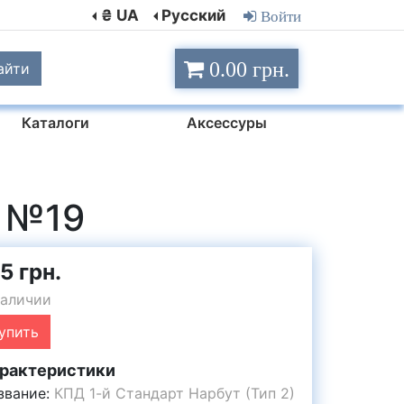
₴ UA
Русский
Войти
0.00 грн.
айти
Каталоги
Аксессуры
) №19
5 грн.
наличии
упить
рактеристики
звание:
КПД 1-й Стандарт Нарбут (Тип 2)