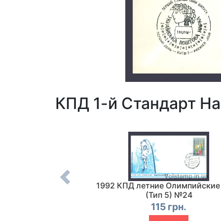
КПД 1-й Стандарт На
ение независимость
1992 КПД летние Олимпийские
ы (Тип 4)
(Тип 5) №24
5 грн.
115 грн.