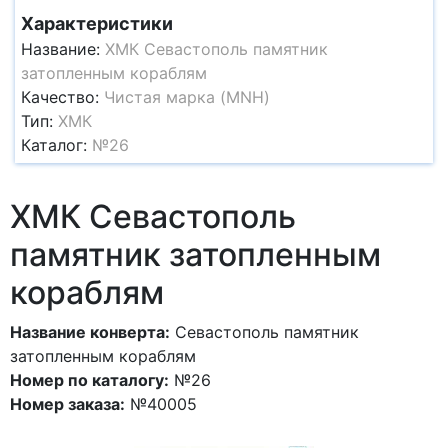
Характеристики
Название:
ХМК Севастополь памятник
затопленным кораблям
Качество:
Чистая марка (MNH)
Тип:
ХМК
Каталог:
№26
ХМК Севастополь
памятник затопленным
кораблям
Название конверта:
Севастополь памятник
затопленным кораблям
Номер по каталогу:
№26
Номер заказа:
№40005