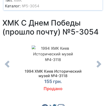
Тип:
ХМК
Каталог:
№5-3054
ХМК С Днем Победы
(прошло почту) №5-3054
0015
1994 ХМК Киев Исторический
19
музей №4-3118
155 грн.
Продано