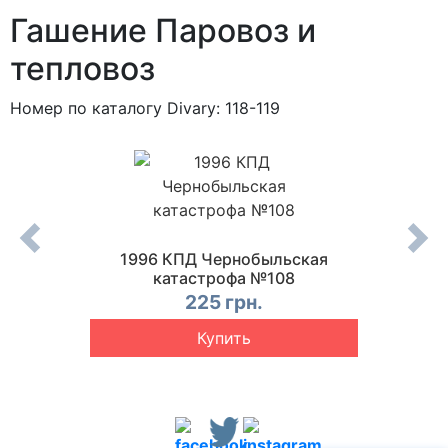
Гашение Паровоз и
тепловоз
Номер по каталогу Divary: 118-119
еская
1996 КПД Чернобыльская
1996 
ого
катастрофа №108
103
225 грн.
Купить