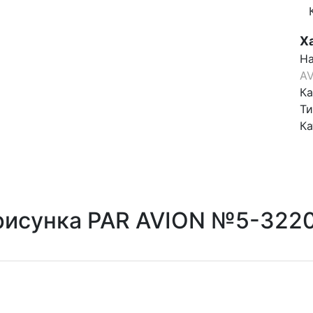
Х
На
A
Ка
Ти
Ка
 рисунка PAR AVION №5-322