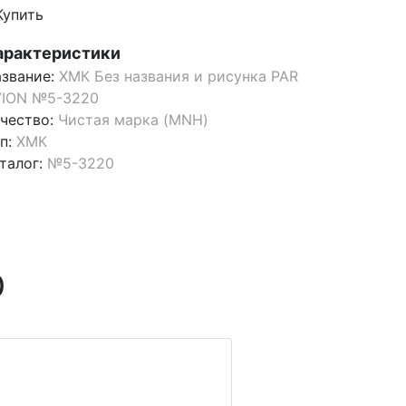
Купить
арактеристики
звание:
ХМК Без названия и рисунка PAR
VION №5-3220
чество:
Чистая марка (MNH)
п:
ХМК
талог:
№5-3220
0