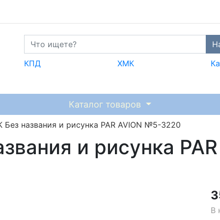
Н
КПД
ХМК
Ка
Каталог товаров
 Без названия и рисунка PAR AVION №5-3220
азвания и рисунка PA
3
В 