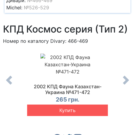
Дивари:
№466-469
Michel:
№526-529
КПД Космос серия (Тип 2)
Номер по каталогу Divary: 466-469
атры
2002 КПД Фауна Казахстан-
2002
Украина №471-472
Фау
265 грн.
Купить