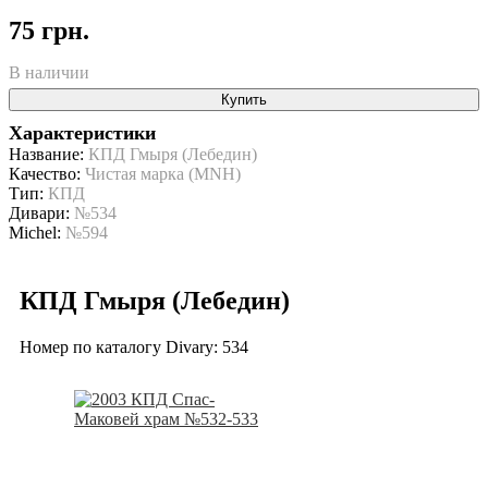
75 грн.
В наличии
Купить
Характеристики
Название:
КПД Гмыря (Лебедин)
Качество:
Чистая марка (MNH)
Тип:
КПД
Дивари:
№534
Michel:
№594
КПД Гмыря (Лебедин)
Номер по каталогу Divary: 534