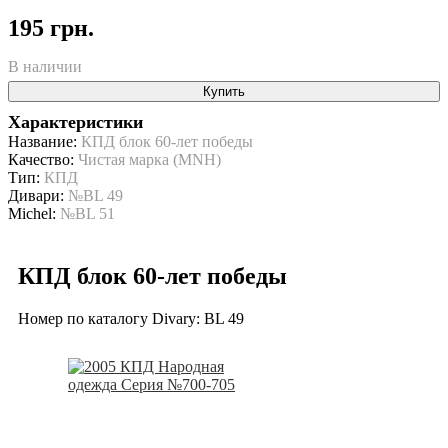
195 грн.
В наличии
Купить
Характеристики
Название:
КПД блок 60-лет победы
Качество:
Чистая марка (MNH)
Тип:
КПД
Дивари:
№BL 49
Michel:
№BL 51
КПД блок 60-лет победы
Номер по каталогу Divary: BL 49