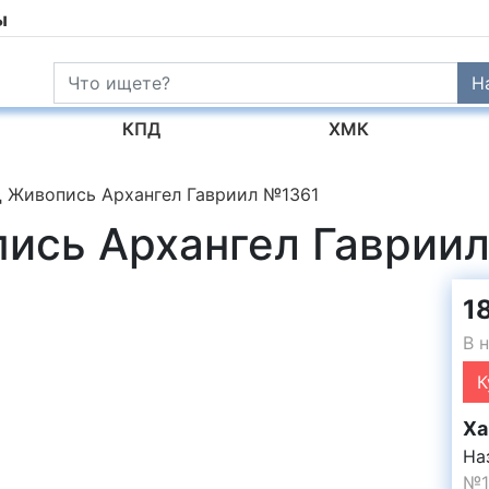
ы
Н
КПД
ХМК
 Живопись Архангел Гавриил №1361
ись Архангел Гаврии
18
В 
К
Ха
На
№1