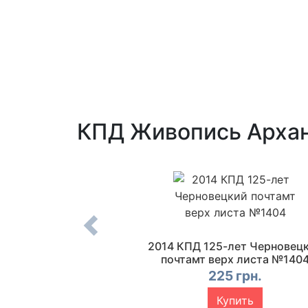
КПД Живопись Архан
й Год и Рождество
2014 КПД 125-лет Черновец
1407
почтамт верх листа №140
5 грн.
225 грн.
упить
Купить