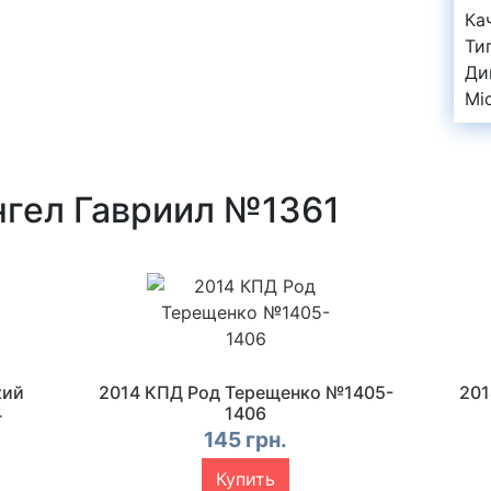
Ка
Ти
Ди
Mi
гел Гавриил №1361
кий
2014 КПД Род Терещенко №1405-
201
4
1406
145 грн.
Купить