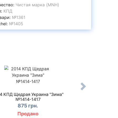
чество:
Чистая марка (MNH)
п:
КПД
вари:
№1361
chel:
№1405
4 КПД Щедрая Украина "Зима"
2014 КПД Почтовы
№1414-1417
№13
875 грн.
155 г
Продано
Прод