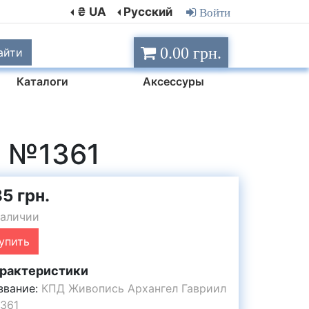
₴ UA
Русский
Войти
0.00 грн.
айти
Каталоги
Аксессуры
л №1361
5 грн.
наличии
упить
рактеристики
звание:
КПД Живопись Архангел Гавриил
361