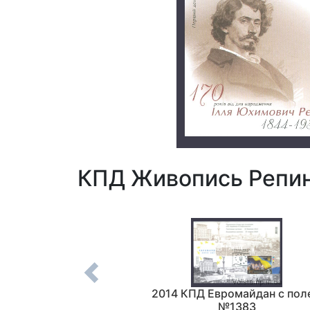
КПД Живопись Репин
ромайдан на 2-х
2014 КПД Евромайдан с пол
с полем №1383
№1383