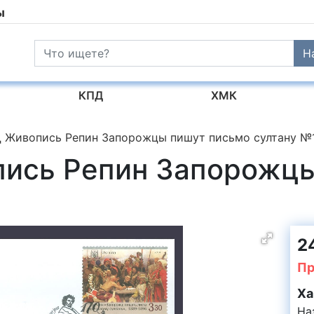
ы
Н
КПД
ХМК
 Живопись Репин Запорожцы пишут письмо султану №
ись Репин Запорожцы
2
Пр
Ха
На