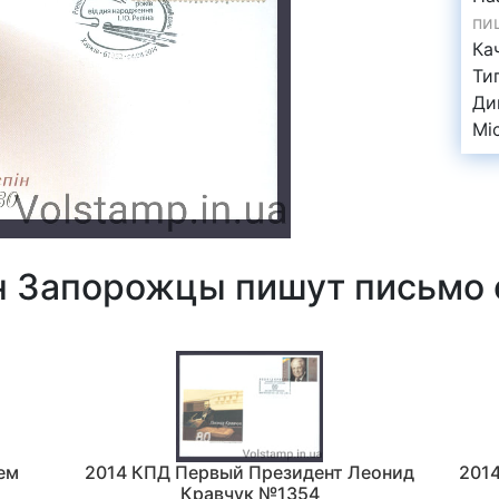
пи
Ка
Ти
Ди
Mi
 Запорожцы пишут письмо 
ем
2014 КПД Первый Президент Леонид
201
Кравчук №1354