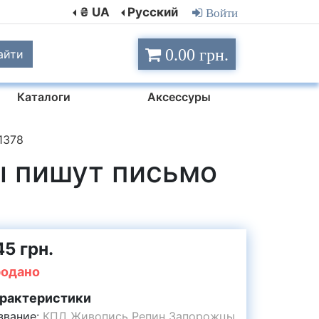
₴ UA
Русский
Войти
0.00 грн.
айти
Каталоги
Аксессуры
1378
 пишут письмо
45 грн.
одано
рактеристики
звание:
КПД Живопись Репин Запорожцы