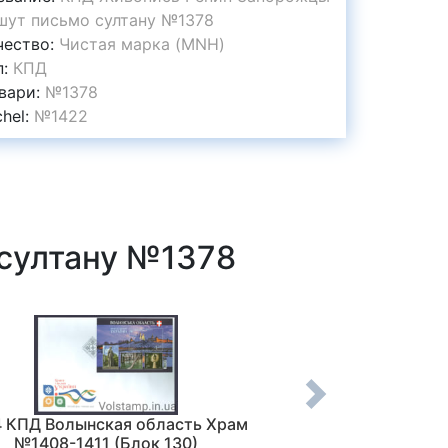
шут письмо султану №1378
чество:
Чистая марка (MNH)
п:
КПД
вари:
№1378
chel:
№1422
султану №1378
4 КПД Волынская область Храм
2014 КПД Unicef На
№1408-1411 (Блок 130)
Живопись