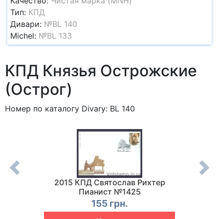
Качество:
Чистая марка (MNH)
Тип:
КПД
Дивари:
№BL 140
Michel:
№BL 133
КПД Князья Острожские
(Острог)
Номер по каталогу Divary: BL 140
ь
2015 КПД Святослав Рихтер
2015 К
55
Пианист №1425
155 грн.