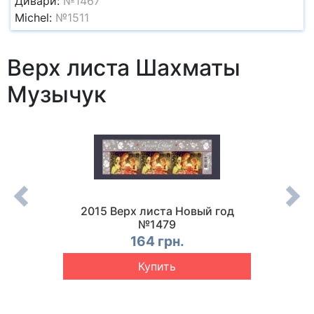
Дивари:
№1467
Michel:
№1511
Верх листа Шахматы
Музычук
ста
2015 Верх листа Новый год
2015
тицкий
№1479
Евр
164 грн.
Купить