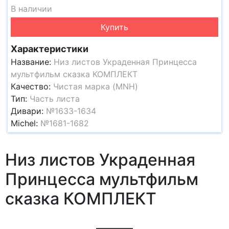
В наличии
Купить
Характеристики
Название:
Низ листов Украденная Принцесса
мультфильм сказка КОМПЛЕКТ
Качество:
Чистая марка (MNH)
Тип:
Часть листа
Дивари:
№1633-1634
Michel:
№1681-1682
Низ листов Украденная
Принцесса мультфильм
сказка КОМПЛЕКТ