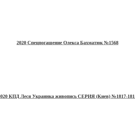
2020 Спецпогашение Олекса Бахматюк №1568
2020 КПД Леся Украинка живопись СЕРИЯ (Киев) №1817-181