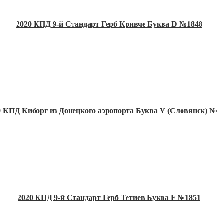
2020 КПД 9-й Стандарт Герб Кривче Буква D №1848
0 КПД Киборг из Донецкого аэропорта Буква V (Словянск) №
2020 КПД 9-й Стандарт Герб Тетиев Буква F №1851