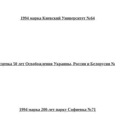
1994 марка Киевский Университет №64
 сцепка 50 лет Освобождения Украины, России и Белорусии №
1994 марка 200-лет парку Софиевка №71