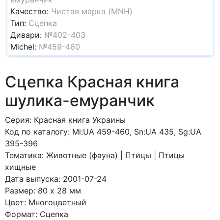
Качество:
Чистая марка (MNH)
Тип:
Сцепка
Дивари:
№402-403
Michel:
№459-460
Сцепка Красная книга
шулика-емуранчик
Серия: Красная книга Украины
Код по каталогy: Mi:UA 459-460, Sn:UA 435, Sg:UA
395-396
Тематика: Животные (фауна) | Птицы | Птицы
хищные
Дата выпуска: 2001-07-24
Размер: 80 x 28 мм
Цвет: Многоцветный
Формат: Сцепка