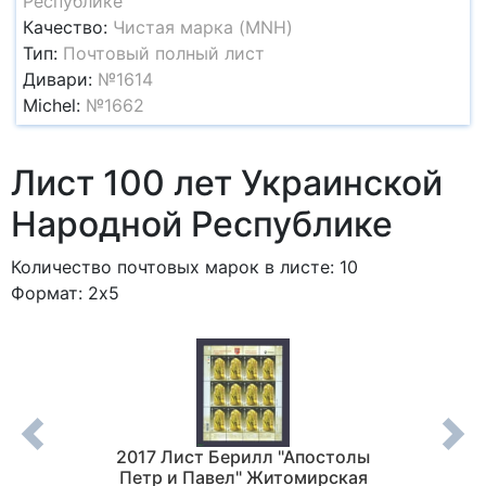
Республике
Качество:
Чистая марка (MNH)
Тип:
Почтовый полный лист
Дивари:
№1614
Michel:
№1662
Лист 100 лет Украинской
Народной Республике
Количество почтовых марок в листе: 10
Формат: 2x5
рка П -
2017 Лист Берилл "Апостолы
20
почты
Петр и Павел" Житомирская