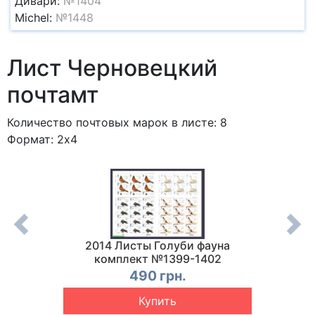
Дивари:
№1404
Michel:
№1448
Лист Черновецкий
почтамт
Количество почтовых марок в листе: 8
Формат: 2x4
тюрморт
2014 Листы Голуби фауна
2014 
1372
комплект №1399-1402
490 грн.
Купить