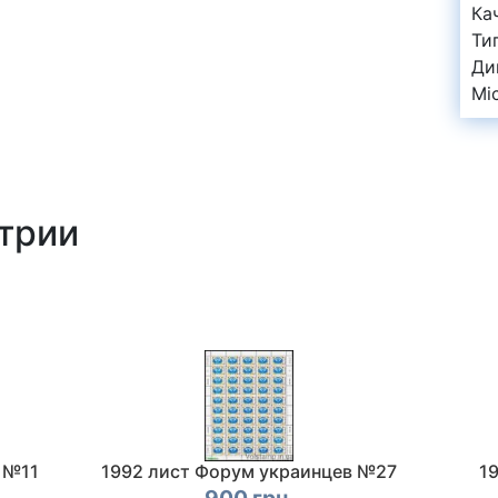
Ка
Ти
Ди
Mi
стрии
 №11
1992 лист Форум украинцев №27
1