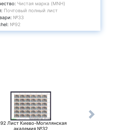
чество:
Чистая марка (MNH)
п:
Почтовый полный лист
вари:
№33
chel:
№92
992 Лист Киево-Могилянская
1992 Лист Конгр
академия №32