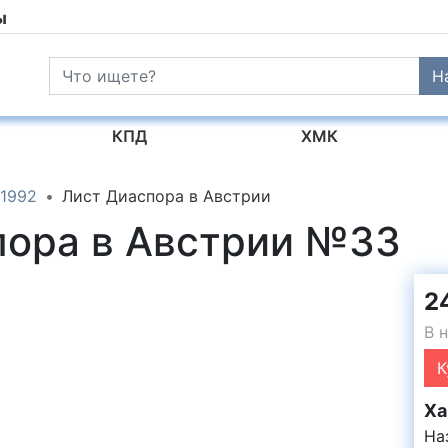
ы
Н
КПД
ХМК
1992
Лист Диаспора в Австрии
пора в Австрии №33
2
В 
К
Ха
На