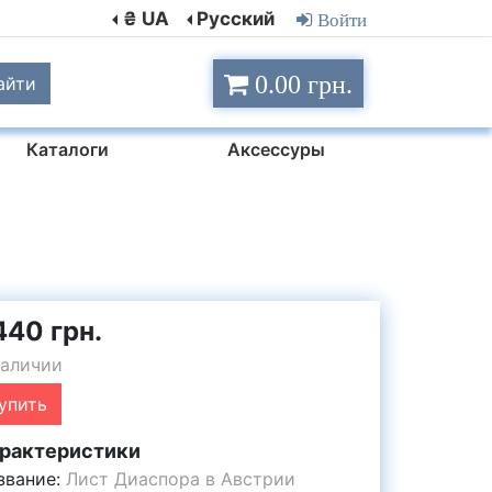
₴ UA
Русский
Войти
0.00 грн.
айти
Каталоги
Аксессуры
440 грн.
наличии
упить
рактеристики
звание:
Лист Диаспора в Австрии