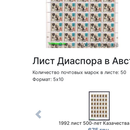
Лист Диаспора в Ав
Количество почтовых марок в листе: 50
Формат: 5x10
мпиада в Барселоне
1992 лист 500-лет Казачества
23-25