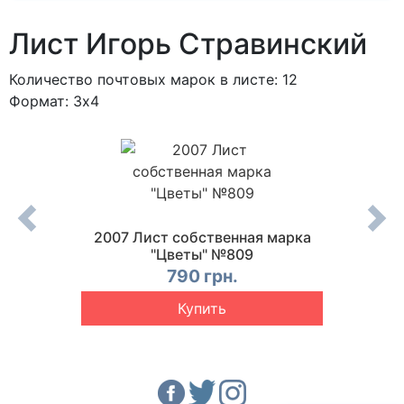
Лист Игорь Стравинский
Количество почтовых марок в листе: 12
Формат: 3x4
в-
2007 Лист собственная марка
200
4
"Цветы" №809
Мол
790 грн.
Купить