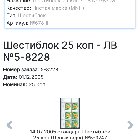
Название:
Шестиблок 25 коп - ЛВ №5-8228
Качество:
Чистая марка (MNH)
Тип:
Шестиблок
Артикул:
№678 II
Шестиблок 25 коп - ЛВ
№5-8228
Номер заказа:
5-8228
Дата:
01.12.2005
Номинал:
25 коп
стиблок
14.07.2005 стандарт Шестиблок
01.12.
омерам)
25 коп (Левый верх) №5-3747
25 коп